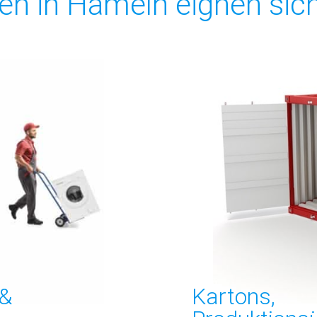
n in Hameln eignen sich 
 &
Kartons,