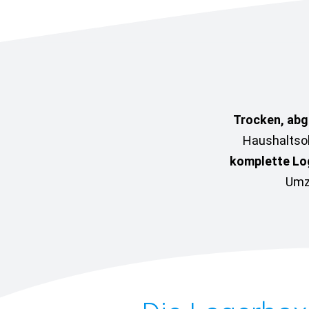
Trocken, abg
Haushaltsob
komplette Log
Umz