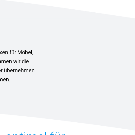
xen für Möbel,
hmen wir die
der übernehmen
men.