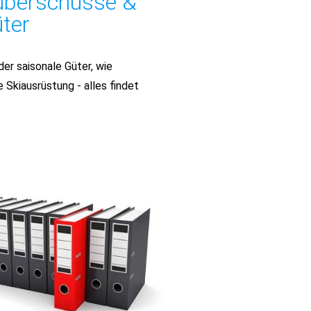
überschüsse &
ter
der saisonale Güter, wie
 Skiausrüstung - alles findet