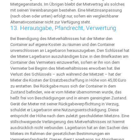
Mietgegenstands. Im Übrigen bleibt der Mietvertrag als solches
mit seinen Vereinbarungen bestehen. Eine Mietzinsanpassung
(nach oben oder unten) erfolgt nur, sofern ein vergleichbarer
Alternativcontainer nicht zur Verfügung steht.
13. Herausgabe, Pfandrecht, Verwertung
Bei Beendigung des Mietverhältnisses hat der Mieter den
Container auf eigene Kosten zu räumen und den Container
unverschlossen an Lagerbaron herauszugeben. Den Schlüssel hat
der Mieter Lagerbaron auszuhändigen bzw. in den Briefkasten am
Container des Vermieters einzuwerfen, sofern er ihn von dem
Vermieter bei Beginn des Mietverhältnisses erworben hat. Bei
Verlust des Schlüssels – auch während der Mietzeit – hat der
Mieter die Kosten der Ersatzbeschaffung in Höhe von 45,00 Euro
zu erstatten. Bei Rückgabe muss sich der Container in dem
Zustand befinden, wie er vom Mieter übernommen wurde, das
heißt frei von Beschädigungen und in einem gereinigten Zustand.
Gerät der Mieter mit seiner Rückgabeverpflichtung in Verzug,
schuldet er Lagerbaron eine Nutzungsentschädigung. Diese
entspricht der Höhe nach dem zuletzt geschuldeten Mietzins. Eine
stillschweigende Verlängerung des Mietverhältnisses ist hiermit
ausdrücklich nicht verbunden. Lagerbaron hat an den Sachen des
Mieters im Rahmen der gesetzlichen Bestimmungen ein
Vermieterpfandrecht. Dieses dient Lagerbaron zur Absicherung