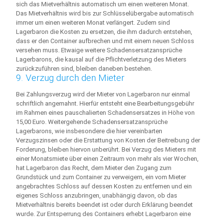
sich das Mietverhältnis automatisch um einen weiteren Monat.
Das Mietverhältnis wird bis zur Schlüsselübergabe automatisch
immer um einen weiteren Monat verlängert. Zudem sind
Lagerbaron die Kosten zu ersetzen, die ihm dadurch entstehen,
dass er den Container aufbrechen und mit einem neuen Schloss
versehen muss. Etwaige weitere Schadensersatzansprüche
Lagerbarons, die kausal auf die Pflichtverletzung des Mieters
zurückzuführen sind, bleiben daneben bestehen.
9. Verzug durch den Mieter
Bei Zahlungsverzug wird der Mieter von Lagerbaron nur einmal
schriftlich angemahnt. Hierfür entsteht eine Bearbeitungsgebühr
im Rahmen eines pauschalierten Schadensersatzes in Höhe von
15,00 Euro. Weitergehende Schadensersatzansprüche
Lagerbarons, wie insbesondere die hier vereinbarten
Verzugszinsen oder die Erstattung von Kosten der Beitreibung der
Forderung, bleiben hiervon unberührt. Bei Verzug des Mieters mit
einer Monatsmiete über einen Zeitraum von mehr als vier Wochen,
hat Lagerbaron das Recht, dem Mieter den Zugang zum
Grundstück und zum Container zu verweigern, ein vom Mieter
angebrachtes Schloss auf dessen Kosten zu entfernen und ein
eigenes Schloss anzubringen, unabhängig davon, ob das
Mietverhältnis bereits beendet ist oder durch Erklärung beendet
wurde. Zur Entsperrung des Containers erhebt Lagerbaron eine