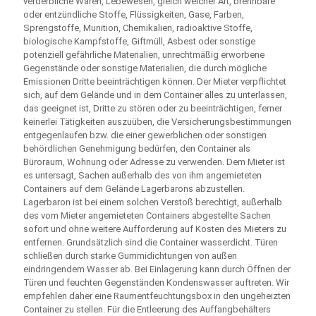
verderbliche Waren, Lebewesen, gleich welcher Art, brennbare
oder entzündliche Stoffe, Flüssigkeiten, Gase, Farben,
Sprengstoffe, Munition, Chemikalien, radioaktive Stoffe,
biologische Kampfstoffe, Giftmüll, Asbest oder sonstige
potenziell gefährliche Materialien, unrechtmäßig erworbene
Gegenstände oder sonstige Materialien, die durch mögliche
Emissionen Dritte beeinträchtigen können. Der Mieter verpflichtet
sich, auf dem Gelände und in dem Container alles zu unterlassen,
das geeignet ist, Dritte zu stören oder zu beeinträchtigen, ferner
keinerlei Tätigkeiten auszuüben, die Versicherungsbestimmungen
entgegenlaufen bzw. die einer gewerblichen oder sonstigen
behördlichen Genehmigung bedürfen, den Container als
Büroraum, Wohnung oder Adresse zu verwenden. Dem Mieter ist
es untersagt, Sachen außerhalb des von ihm angemieteten
Containers auf dem Gelände Lagerbarons abzustellen.
Lagerbaron ist bei einem solchen Verstoß berechtigt, außerhalb
des vom Mieter angemieteten Containers abgestellte Sachen
sofort und ohne weitere Aufforderung auf Kosten des Mieters zu
entfernen. Grundsätzlich sind die Container wasserdicht. Türen
schließen durch starke Gummidichtungen von außen
eindringendem Wasser ab. Bei Einlagerung kann durch Öffnen der
Türen und feuchten Gegenständen Kondenswasser auftreten. Wir
empfehlen daher eine Raumentfeuchtungsbox in den ungeheizten
Container zu stellen. Für die Entleerung des Auffangbehälters