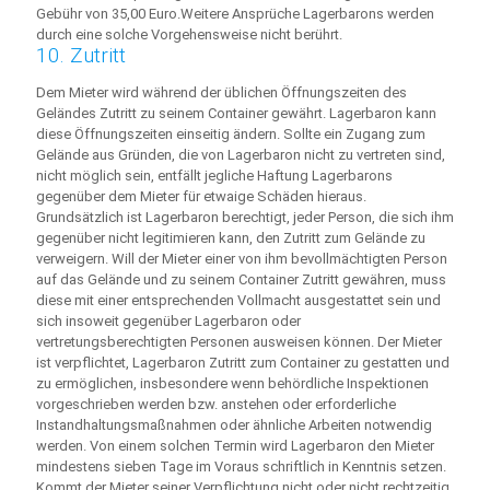
Gebühr von 35,00 Euro.Weitere Ansprüche Lagerbarons werden
durch eine solche Vorgehensweise nicht berührt.
10. Zutritt
Dem Mieter wird während der üblichen Öffnungszeiten des
Geländes Zutritt zu seinem Container gewährt. Lagerbaron kann
diese Öffnungszeiten einseitig ändern. Sollte ein Zugang zum
Gelände aus Gründen, die von Lagerbaron nicht zu vertreten sind,
nicht möglich sein, entfällt jegliche Haftung Lagerbarons
gegenüber dem Mieter für etwaige Schäden hieraus.
Grundsätzlich ist Lagerbaron berechtigt, jeder Person, die sich ihm
gegenüber nicht legitimieren kann, den Zutritt zum Gelände zu
verweigern. Will der Mieter einer von ihm bevollmächtigten Person
auf das Gelände und zu seinem Container Zutritt gewähren, muss
diese mit einer entsprechenden Vollmacht ausgestattet sein und
sich insoweit gegenüber Lagerbaron oder
vertretungsberechtigten Personen ausweisen können. Der Mieter
ist verpflichtet, Lagerbaron Zutritt zum Container zu gestatten und
zu ermöglichen, insbesondere wenn behördliche Inspektionen
vorgeschrieben werden bzw. anstehen oder erforderliche
Instandhaltungsmaßnahmen oder ähnliche Arbeiten notwendig
werden. Von einem solchen Termin wird Lagerbaron den Mieter
mindestens sieben Tage im Voraus schriftlich in Kenntnis setzen.
Kommt der Mieter seiner Verpflichtung nicht oder nicht rechtzeitig