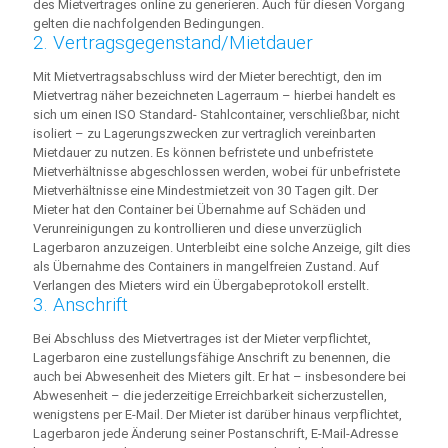
des Mietvertrages online zu generieren. Auch für diesen Vorgang
gelten die nachfolgenden Bedingungen.
2. Vertragsgegenstand/Mietdauer
Mit Mietvertragsabschluss wird der Mieter berechtigt, den im
Mietvertrag näher bezeichneten Lagerraum – hierbei handelt es
sich um einen ISO Standard- Stahlcontainer, verschließbar, nicht
isoliert – zu Lagerungszwecken zur vertraglich vereinbarten
Mietdauer zu nutzen. Es können befristete und unbefristete
Mietverhältnisse abgeschlossen werden, wobei für unbefristete
Mietverhältnisse eine Mindestmietzeit von 30 Tagen gilt. Der
Mieter hat den Container bei Übernahme auf Schäden und
Verunreinigungen zu kontrollieren und diese unverzüglich
Lagerbaron anzuzeigen. Unterbleibt eine solche Anzeige, gilt dies
als Übernahme des Containers in mangelfreien Zustand. Auf
Verlangen des Mieters wird ein Übergabeprotokoll erstellt.
3. Anschrift
Bei Abschluss des Mietvertrages ist der Mieter verpflichtet,
Lagerbaron eine zustellungsfähige Anschrift zu benennen, die
auch bei Abwesenheit des Mieters gilt. Er hat – insbesondere bei
Abwesenheit – die jederzeitige Erreichbarkeit sicherzustellen,
wenigstens per E-Mail. Der Mieter ist darüber hinaus verpflichtet,
Lagerbaron jede Änderung seiner Postanschrift, E-Mail-Adresse