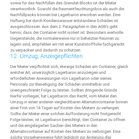
sowie für das Nachfüllen des Granulat-Blocks ist der Mieter
verantwortlich. Sowohl die Raumentfeuchtungsbox als auch die
Nachfüllpacks können bei Lagerbaron erworben werden. Eine
Haftung bei durch Kondenswasser entstandene Schäden ist
ausgeschlossen. Aus dem 2. Paragraphen in den AGB’s geht
hervor, dass der Container nicht isoliert ist. Besonders wertvolle
Gegenstände, die normalerweise nur in beheizten Räumen zu
lagern sind, empfehlen wir mit einer Kunststofffolie fachgerecht
zu verpacken und dadurch zu schützen.
12. Umzug, Anzeigepflichten
Der Mieter verpflichtet sich, etwaige Schäden am Container, gleich
welcher Art, unverzüglich Lagerbaron anzuzeigen und
erforderlichen Anweisungen von Lagerbaron oder seines
Personals zur Beseitigung der Schäden unmittelbar und
uneingeschränkt Folge zu leisten. Sollten dringende Gründe
hierfür vorliegen, hat Lagerbaron das Recht, vom Mieter den
Umzug in einen anderen vergleichbaren Alternativcontainer binnen
einer Frist von 14 Tagen auf Kosten des Mieters zu verlangen.
Sollte der Mieter einer solchen Aufforderung nicht fristgerecht
Folge leisten, ist Lagerbaron berechtigt, den Container zu öffnen
und die eingelagerten Sachen des Mieters in den
Alternativcontainer auf Kosten des Mieters zu verbringen. Eine
solche Vorgehensweise führt lediglich zur Änderung des