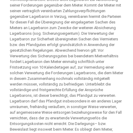
seiner Forderungen gegenüber dem Mieter. Kommt der Mieter mit
seinen vertraglich vereinbarten Zahlungsverpflichtungen
gegenüber Lagerbaron in Verzug, vereinbaren hiermit die Parteien
für diesen Fall die Übereignung der eingelagerten Sachen des
Mieters an Lagerbaron zum Zwecke der weiteren Absicherung
Lagerbarons (sog. Sicherungseigentum). Die Verwertung der
Lagerbaron zur Sicherheit übereigneten Sachen des Vermieters
bzw. des Pfandgutes erfolgt grundsätzlich in Anwendung der
gesetzlichen Regelungen. Abweichend hiervon gilt: Vor
Verwertung des Sicherungsgutes bei beendetem Mietverhältnis
fordert Lagerbaron den Mieter einmalig schriftlich unter
Fristsetzung von 10 Kalendertagen auf, zur Vermeidung einer
solchen Verwertung die Forderungen Lagerbarons, die dem Mieter
in diesem Zusammenhang nochmals vollständig mitgeteilt
werden müssen, vollständig zu befriedigen. Unterbleibt die
vollständige und fristgerechte Erfüllung der Ansprüche
Lagerbarons, ist dieser berechtigt, das Pfandgut zu verwerten.
Lagerbaron darf das Pfandgut insbesondere in ein anderes Lager
umräumen, freihändig veräußern, in sonstiger Weise verwerten,
auf angemessene Weise entsorgen beziehungsweise für den Fall
vernichten, dass der zu erwartende Verwertungserlös die
Entsorgungskosten nicht erreicht. Die Darlegungs– bzw.
Beweislast liegt insoweit beim Mieter. Es obliegt dem Mieter,